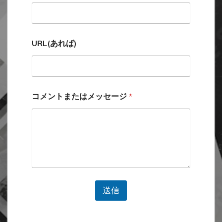
U
R
L
(
あ
URL(あれば)
れ
ば
)
*
コメントまたはメッセージ
*
送信