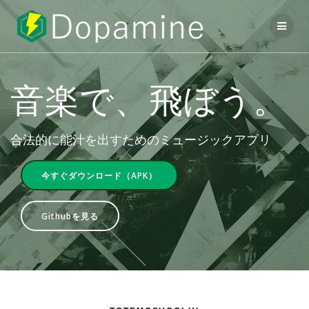
コ
ン
テ
ン
ツ
へ
音楽で、飛ぼう。
ス
キ
ッ
プ
合法的に能汁を出すためのミュージックアプリ
今すぐダウンロード（APK）
Githubを見る